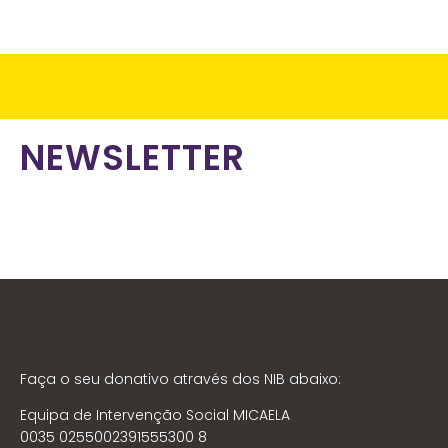
NEWSLETTER
Faça o seu donativo através dos NIB abaixo:
Equipa de Intervenção Social MICAELA
0035 0255002391555300 8