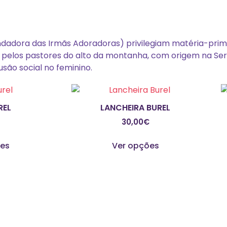
fundadora das Irmãs Adoradoras) privilegiam matéria-p
o pelos pastores do alto da montanha, com origem na Serr
são social no feminino.
REL
LANCHEIRA BUREL
30,00
€
This
This
ões
Ver opções
product
product
has
has
multiple
multiple
variants.
variants.
The
The
options
options
may
may