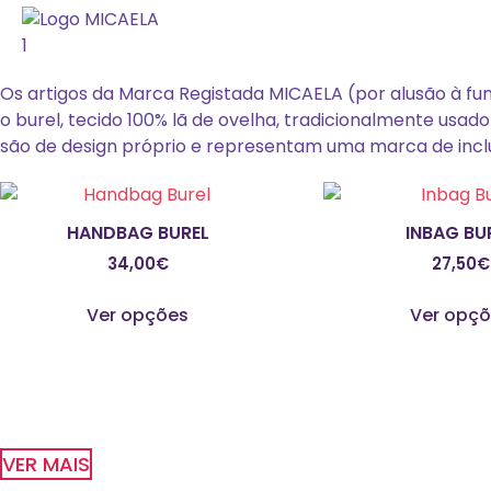
Os artigos da Marca Registada MICAELA (por alusão à 
o burel, tecido 100% lã de ovelha, tradicionalmente usad
são de design próprio e representam uma marca de inclu
HANDBAG BUREL
INBAG BU
34,00
€
27,50
€
This
Ver opções
Ver opç
product
has
multiple
variants.
The
options
VER MAIS
may