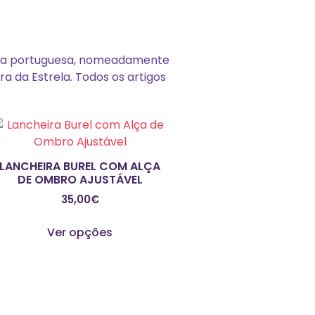
rima portuguesa, nomeadamente
a da Estrela. Todos os artigos
LANCHEIRA BUREL COM ALÇA
DE OMBRO AJUSTÁVEL
35,00
€
This
Ver opções
product
has
multiple
variants.
The