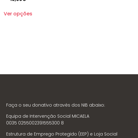
Ver opções
Faça o seu donativo através dos NIB abaixo:
Equipa de Intervenção Social MICAELA
0035 0255002391555300 8
Estrutura de Emprego Protegido (EEP) e Loja Social