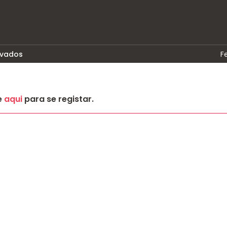
rvados
F
e
aqui
para se registar.