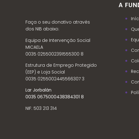
A FU
Iníc
Faça o seu donativo através
dos NIB abaixo:
Qu
Equ
Equipa de Intervenção Social
MICAELA
Com
0035 0255002391555300 8
Col
Estrutura de Emprego Protegido
Rec
(EEP) e Loja Social
0035 0255002445566307 3
Con
Lar Jorbalán
Pol
0035 0675000438384301 8
NIF: 503 213 314