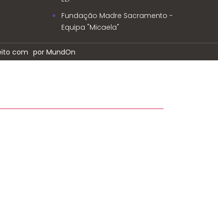
Fundação Madre Sacramento -
Equipa "Micaela"
eito com
por MundOn