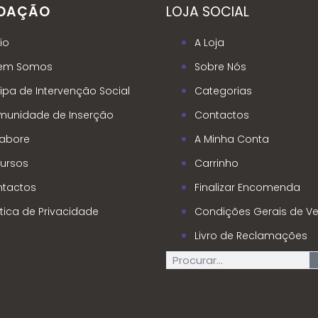
NDAÇÃO
LOJA SOCIAL
io
A Loja
em Somos
Sobre Nós
ipa de Intervenção Social
Categorias
unidade de Inserção
Contactos
abore
A Minha Conta
ursos
Carrinho
tactos
Finalizar Encomenda
ítica de Privacidade
Condições Gerais de V
Livro de Reclamações