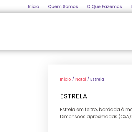
Início
Quem Somos
O Que Fazemos
LOJA SOCIAL
CONTACTOS
A MINHA CONTA
CARRIN
Início
/
Natal
/ Estrela
ESTRELA
Estrela em feltro, bordada à m
Dimensões aproximadas (CxA)