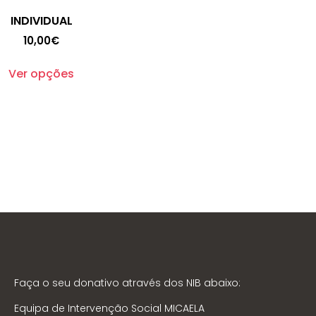
INDIVIDUAL
10,00
€
Ver opções
Faça o seu donativo através dos NIB abaixo:
Equipa de Intervenção Social MICAELA