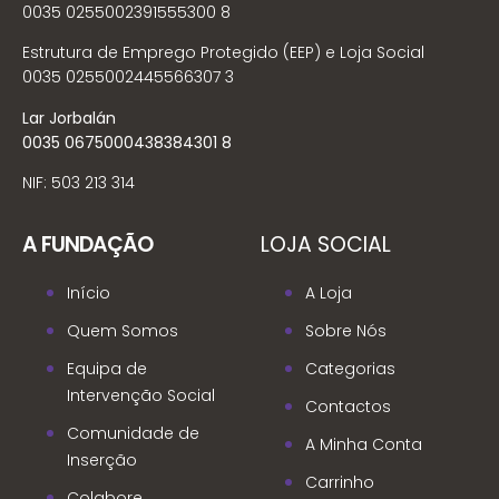
0035 0255002391555300 8
Estrutura de Emprego Protegido (EEP) e Loja Social
0035 0255002445566307 3
Lar Jorbalán
0035 0675000438384301 8
NIF: 503 213 314
A FUNDAÇÃO
LOJA SOCIAL
Início
A Loja
Quem Somos
Sobre Nós
Equipa de
Categorias
Intervenção Social
Contactos
Comunidade de
A Minha Conta
Inserção
Carrinho
Colabore